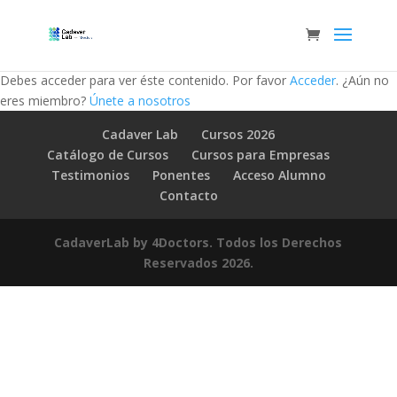
Debes acceder para ver éste contenido. Por favor
Acceder
. ¿Aún no
eres miembro?
Únete a nosotros
Cadaver Lab
Cursos 2026
Catálogo de Cursos
Cursos para Empresas
Testimonios
Ponentes
Acceso Alumno
Contacto
CadaverLab by 4Doctors. Todos los Derechos
Reservados 2026.