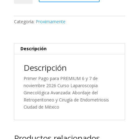
7
de
noviembre
Categoría:
Proximamente
2026
Curso
Laparoscopia
Ginecológica
Descripción
Avanzada:
Abordaje
Descripción
del
Retroperitoneo
Primer Pago para PREMIUM 6 y 7 de
y
noviembre 2026 Curso Laparoscopia
Cirugía
Ginecológica Avanzada: Abordaje del
de
Retroperitoneo y Cirugía de Endometriosis
Endometriosis
Ciudad de México
Ciudad
de
México
cantidad
Productos relacionados