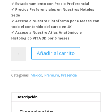
✔ Estacionamiento con Precio Preferencial
✔ Precios Preferenciales en Nuestros Hoteles
Sede
✔ Acceso a Nuestra Plataforma por 6 Meses con
todo el contenido del curso en 4K
✔ Acceso a Nuestro Atlas Anatómico e
Histológico VITA 3D por 6 meses
Presencial
Añadir al carrito
Observer
Curso
de
Inmersión:
Categorías:
México
,
Premium
,
Presencial
Manejo
Multidisciplinario
del
Cáncer
Descripción
de
Recto