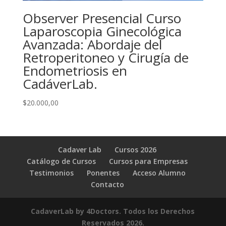
Observer Presencial Curso
Laparoscopia Ginecológica
Avanzada: Abordaje del
Retroperitoneo y Cirugía de
Endometriosis en
CadáverLab.
$
20.000,00
Cadaver Lab
Cursos 2026
Catálogo de Cursos
Cursos para Empresas
Testimonios
Ponentes
Acceso Alumno
Contacto
CadaverLab by 4Doctors. Todos los Derechos
Reservados 2026.