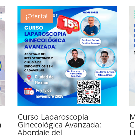
¡Oferta!
Curso Laparoscopia
M
n
Ginecológica Avanzada:
C
Abordaje del
L