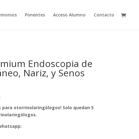
imonios
Ponentes
Acceso Alumno
Contacto
remium Endoscopia de
áneo, Nariz, y Senos
A
s para otorrinolaringólogos! Solo quedan 5
rinolaringólogos.
 whatsapp: